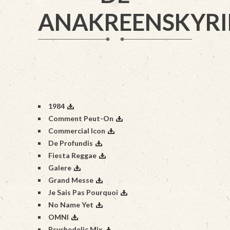
ANAKREENSKYRI
1984
Comment Peut-On
Commercial Icon
De Profundis
Fiesta Reggae
Galere
Grand Messe
Je Sais Pas Pourquoi
No Name Yet
OMNI
Psychedelic Mix