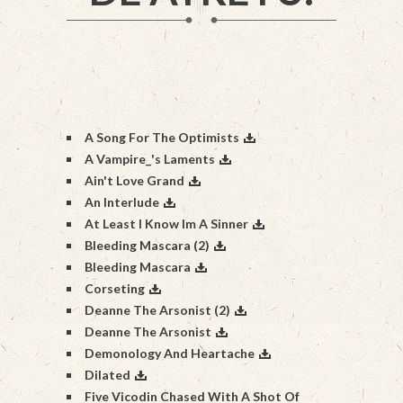
A Song For The Optimists
A Vampire_'s Laments
Ain't Love Grand
An Interlude
At Least I Know Im A Sinner
Bleeding Mascara (2)
Bleeding Mascara
Corseting
Deanne The Arsonist (2)
Deanne The Arsonist
Demonology And Heartache
Dilated
Five Vicodin Chased With A Shot Of