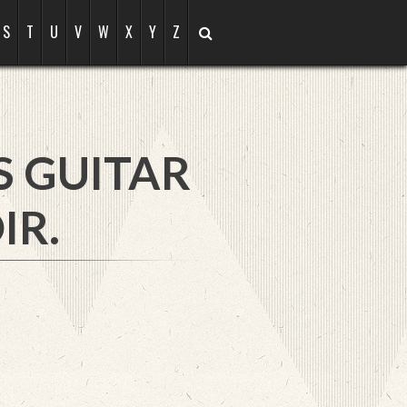
S
T
U
V
W
X
Y
Z
S GUITAR
IR.