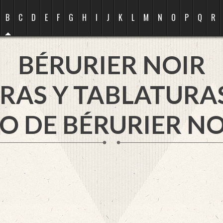
B
C
D
E
F
G
H
I
J
K
L
M
N
O
P
Q
R
BÉRURIER NOIR
RAS Y TABLATURA
O DE BÉRURIER NO