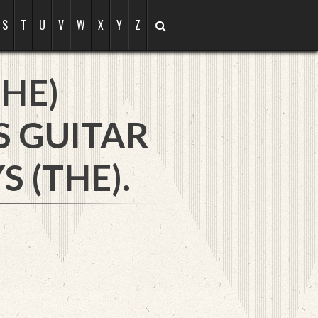
S
T
U
V
W
X
Y
Z
HE)
S GUITAR
 (THE).