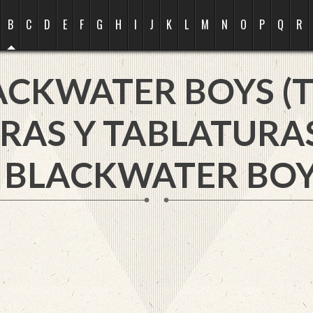
B
C
D
E
F
G
H
I
J
K
L
M
N
O
P
Q
R
ACKWATER BOYS (T
RAS Y TABLATURA
 BLACKWATER BOYS