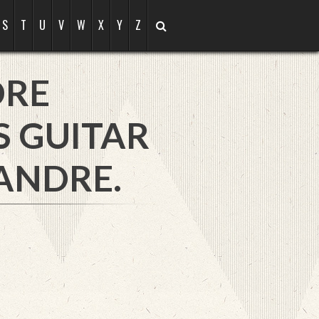
S
T
U
V
W
X
Y
Z
DRE
S GUITAR
ANDRE.