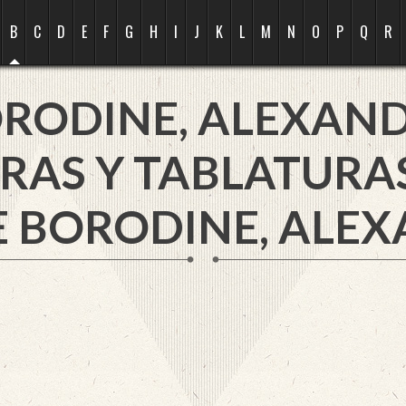
B
C
D
E
F
G
H
I
J
K
L
M
N
O
P
Q
R
RODINE, ALEXAN
RAS Y TABLATURA
E BORODINE, ALEX