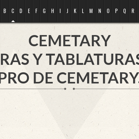
B
C
D
E
F
G
H
I
J
K
L
M
N
O
P
Q
R
CEMETARY
RAS Y TABLATURA
PRO DE CEMETARY