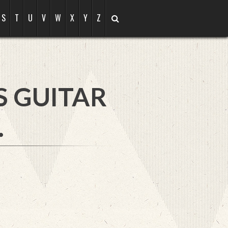
S
T
U
V
W
X
Y
Z
S GUITAR
.