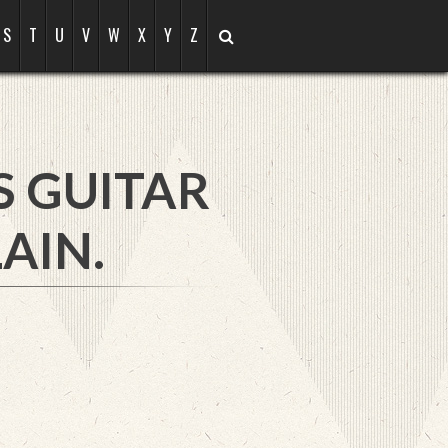
S
T
U
V
W
X
Y
Z
N
S GUITAR
AIN.