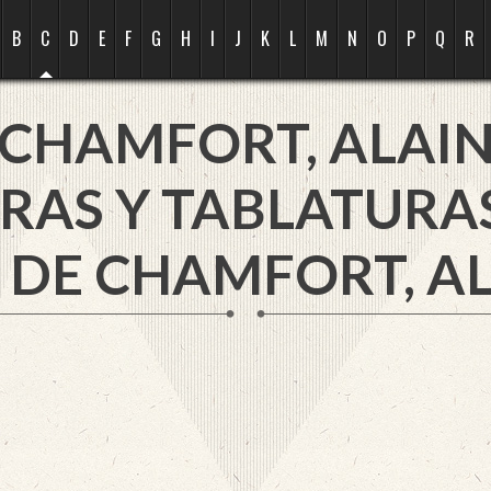
B
C
D
E
F
G
H
I
J
K
L
M
N
O
P
Q
R
CHAMFORT, ALAI
RAS Y TABLATURA
 DE CHAMFORT, AL