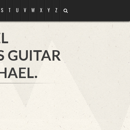
S
T
U
V
W
X
Y
Z
L
S GUITAR
HAEL.