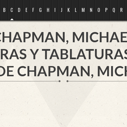
B
C
D
E
F
G
H
I
J
K
L
M
N
O
P
Q
R
CHAPMAN, MICHAE
RAS Y TABLATURA
DE CHAPMAN, MIC