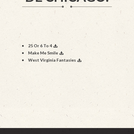
25 Or 6 To 4
Make Me Smile
West Virginia Fantasies