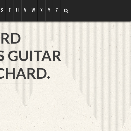
S
T
U
V
W
X
Y
Z
ARD
S GUITAR
CHARD.