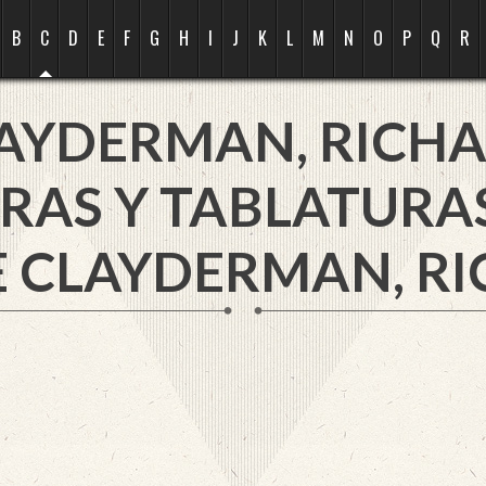
B
C
D
E
F
G
H
I
J
K
L
M
N
O
P
Q
R
AYDERMAN, RICH
RAS Y TABLATURA
E CLAYDERMAN, RI