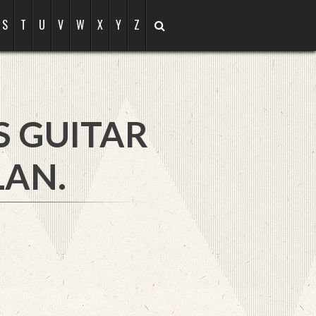
S
T
U
V
W
X
Y
Z
S GUITAR
LAN.