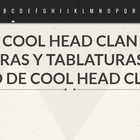
B
C
D
E
F
G
H
I
J
K
L
M
N
O
P
Q
R
COOL HEAD CLAN
RAS Y TABLATURA
 DE COOL HEAD C