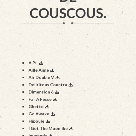
COUSCOUS.
A Pu
Aille Aime
Air Double V
Deliritous Countra
Dimension 6
Far A Fesse
Ghetto
Go Awake
Hipoule
I Got The Moonlike
Immonde