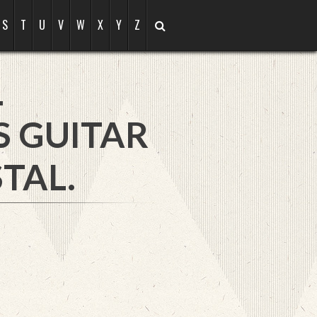
S
T
U
V
W
X
Y
Z
L
S GUITAR
TAL.