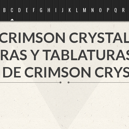
B
C
D
E
F
G
H
I
J
K
L
M
N
O
P
Q
R
CRIMSON CRYSTA
RAS Y TABLATURA
 DE CRIMSON CRYS