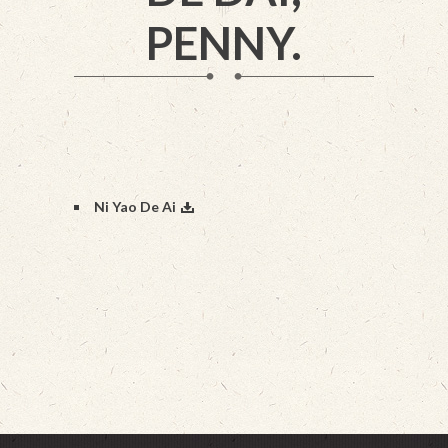
PENNY.
Ni Yao De Ai