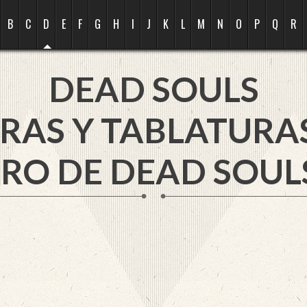
B
C
D
E
F
G
H
I
J
K
L
M
N
O
P
Q
R
DEAD SOULS
RAS Y TABLATURA
RO DE DEAD SOUL