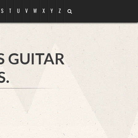
S
T
U
V
W
X
Y
Z
S GUITAR
S.