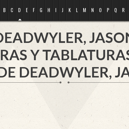
B
C
D
E
F
G
H
I
J
K
L
M
N
O
P
Q
R
DEADWYLER, JASO
RAS Y TABLATURA
DE DEADWYLER, J