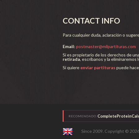
CONTACT INFO
Para cualquier duda, aclaración o sugere
Email:
postmaster@milpartituras.com
Si es propietario de los derechos de un
retirada
, escríbanos y la eliminaremos 
Si quiere
enviar partituras
puede hacer
CompleteProteinCalc
RECOMENDADO:
Since 2009. Copyright © 2026 M