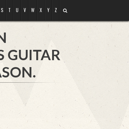
S
T
U
V
W
X
Y
Z
N
S GUITAR
ASON.