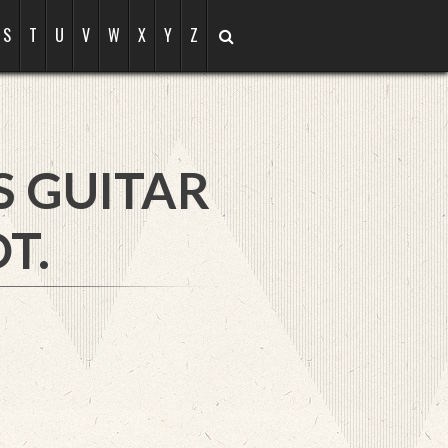
S
T
U
V
W
X
Y
Z
S GUITAR
T.