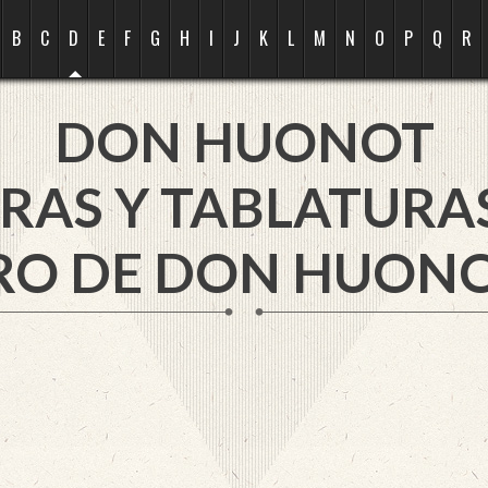
B
C
D
E
F
G
H
I
J
K
L
M
N
O
P
Q
R
DON HUONOT
RAS Y TABLATURA
RO DE DON HUONO