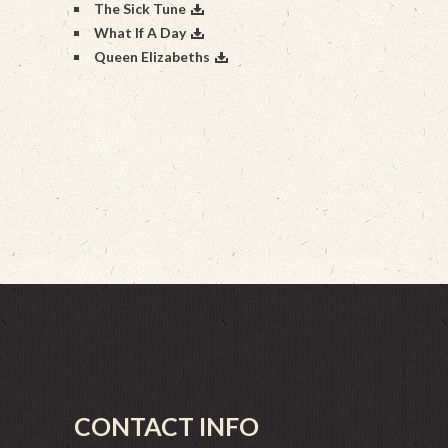
The Sick Tune
What If A Day
Queen Elizabeths
CONTACT INFO