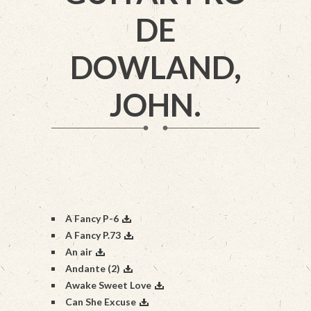
DE
DOWLAND,
JOHN.
A Fancy P-6
A Fancy P.73
An air
Andante (2)
Awake Sweet Love
Can She Excuse