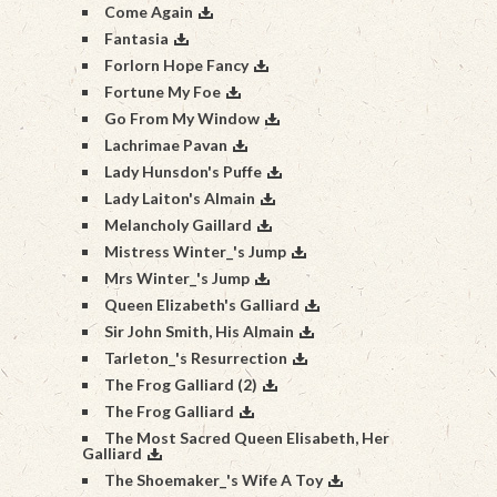
Come Again
Fantasia
Forlorn Hope Fancy
Fortune My Foe
Go From My Window
Lachrimae Pavan
Lady Hunsdon's Puffe
Lady Laiton's Almain
Melancholy Gaillard
Mistress Winter_'s Jump
Mrs Winter_'s Jump
Queen Elizabeth's Galliard
Sir John Smith, His Almain
Tarleton_'s Resurrection
The Frog Galliard (2)
The Frog Galliard
The Most Sacred Queen Elisabeth, Her
Galliard
The Shoemaker_'s Wife A Toy