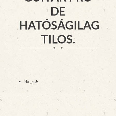
DE
HATÓSÁGILAG
TILOS.
Ha _n