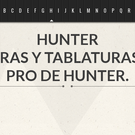
B
C
D
E
F
G
H
I
J
K
L
M
N
O
P
Q
R
HUNTER
RAS Y TABLATURA
PRO DE HUNTER.