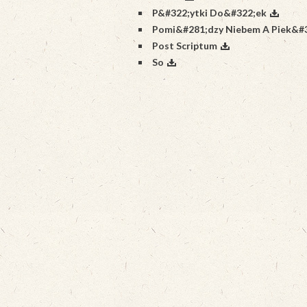
P&#322;ytki Do&#322;ek
Pomi&#281;dzy Niebem A Piek&#
Post Scriptum
So