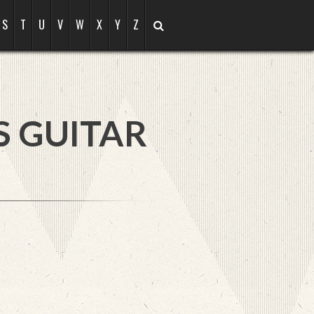
S
T
U
V
W
X
Y
Z
S GUITAR