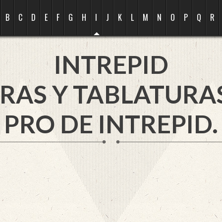
B
C
D
E
F
G
H
I
J
K
L
M
N
O
P
Q
R
INTREPID
RAS Y TABLATURA
PRO DE INTREPID.