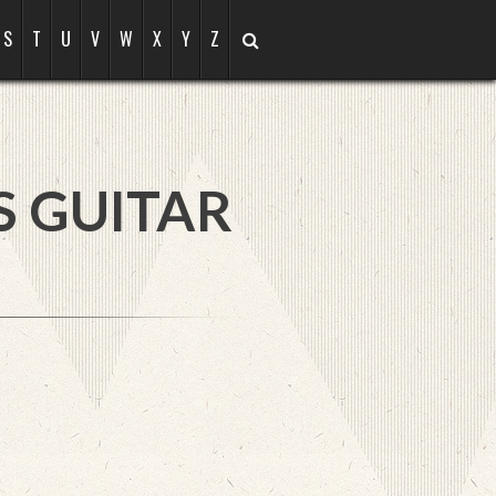
S
T
U
V
W
X
Y
Z
S GUITAR