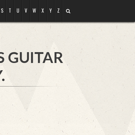
S
T
U
V
W
X
Y
Z
S GUITAR
.