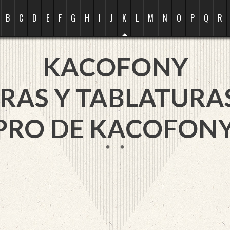
B
C
D
E
F
G
H
I
J
K
L
M
N
O
P
Q
R
KACOFONY
RAS Y TABLATURA
PRO DE KACOFONY