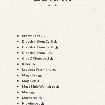
Bramy Zadz
Diabelski Dom Cz. Ii
Diabelski Dom Cz. Iii
Diabelski Dom II
Glos Z Ciemnosci
Killer
Legenda Wysniona
Mag - Sex
Mag-Sex
Masz Mnie Wampirze
Masz
Morderca
Niewinnosc