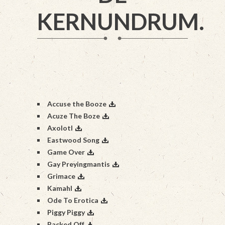
KERNUNDRUM.
Accuse the Booze
Acuze The Boze
Axolotl
Eastwood Song
Game Over
Gay Preyingmantis
Grimace
Kamahl
Ode To Erotica
Piggy Piggy
Racked Off