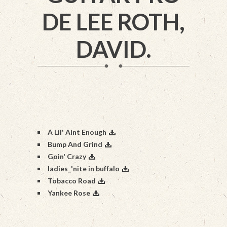
DE LEE ROTH,
DAVID.
A Lil' Aint Enough
Bump And Grind
Goin' Crazy
ladies_'nite in buffalo
Tobacco Road
Yankee Rose