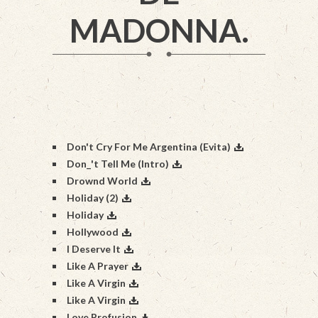
MADONNA.
Don't Cry For Me Argentina (Evita)
Don_'t Tell Me (Intro)
Drownd World
Holiday (2)
Holiday
Hollywood
I Deserve It
Like A Prayer
Like A Virgin
Like A Virgin
Love Profusion