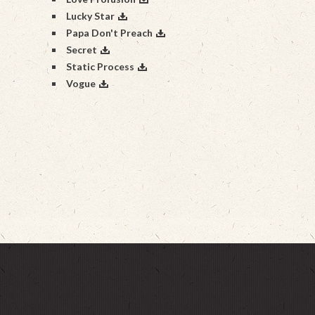
Lucky Star
Papa Don't Preach
Secret
Static Process
Vogue