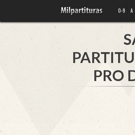
0-9
A
S
PARTITU
PRO D