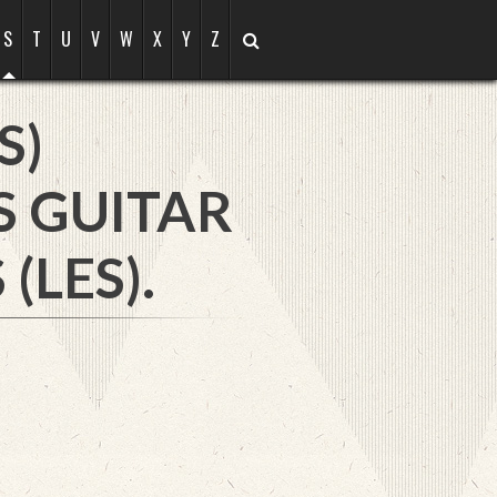
S
T
U
V
W
X
Y
Z
S)
S GUITAR
(LES).