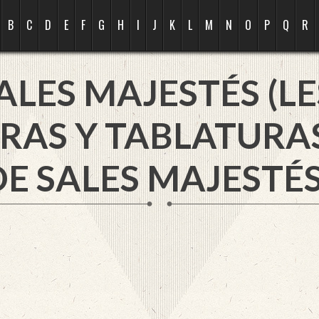
B
C
D
E
F
G
H
I
J
K
L
M
N
O
P
Q
R
ALES MAJESTÉS (LE
RAS Y TABLATURA
E SALES MAJESTÉS 