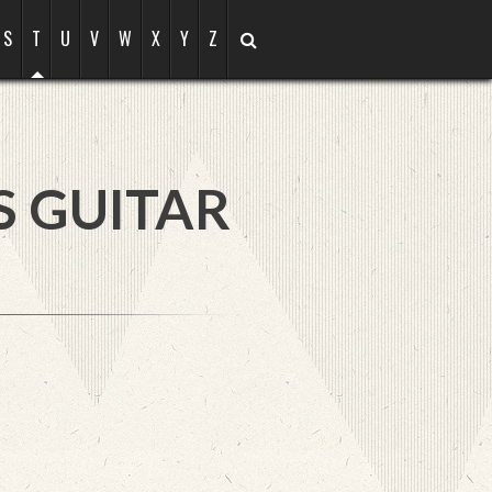
S
T
U
V
W
X
Y
Z
S GUITAR