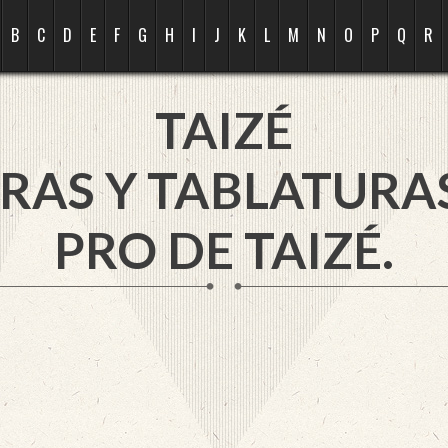
B
C
D
E
F
G
H
I
J
K
L
M
N
O
P
Q
R
TAIZÉ
RAS Y TABLATURA
PRO DE TAIZÉ.