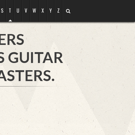
S
T
U
V
W
X
Y
Z
ERS
S GUITAR
ASTERS.