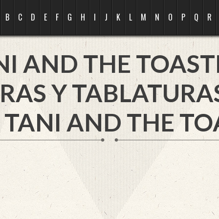
B
C
D
E
F
G
H
I
J
K
L
M
N
O
P
Q
R
NI AND THE TOAST
RAS Y TABLATURA
 TANI AND THE TO