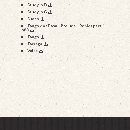
Study in D
Study in G
Sueno
Tango dor Pasa - Prelude - Robles part 1
of 3
Tango
Tarrega
Valse