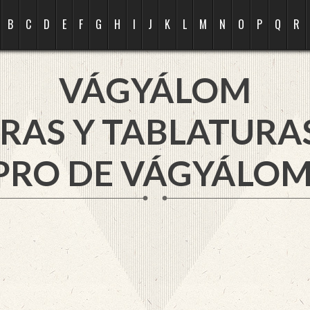
B
C
D
E
F
G
H
I
J
K
L
M
N
O
P
Q
R
VÁGYÁLOM
RAS Y TABLATURA
PRO DE VÁGYÁLOM