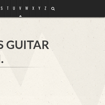
S
T
U
V
W
X
Y
Z
S GUITAR
.