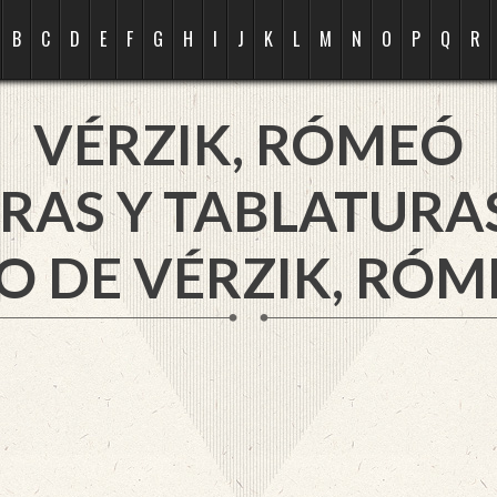
B
C
D
E
F
G
H
I
J
K
L
M
N
O
P
Q
R
VÉRZIK, RÓMEÓ
RAS Y TABLATURA
O DE VÉRZIK, RÓM