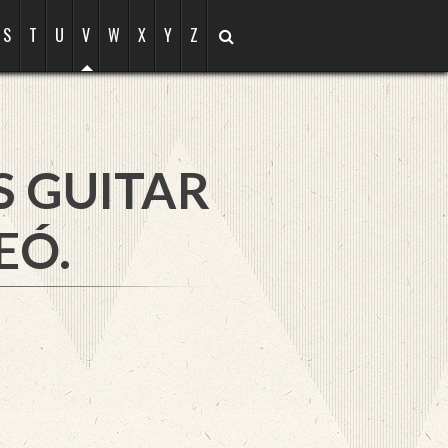
S
T
U
V
W
X
Y
Z
S GUITAR
EÓ.