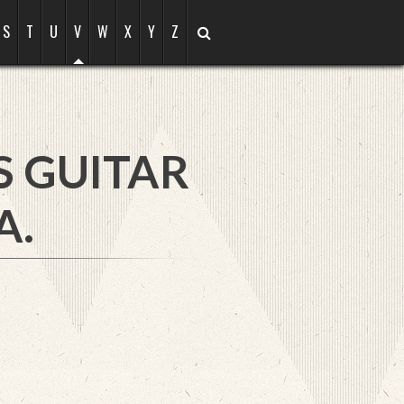
S
T
U
V
W
X
Y
Z
S GUITAR
A.