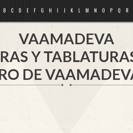
B
C
D
E
F
G
H
I
J
K
L
M
N
O
P
Q
R
VAAMADEVA
RAS Y TABLATURA
RO DE VAAMADEV