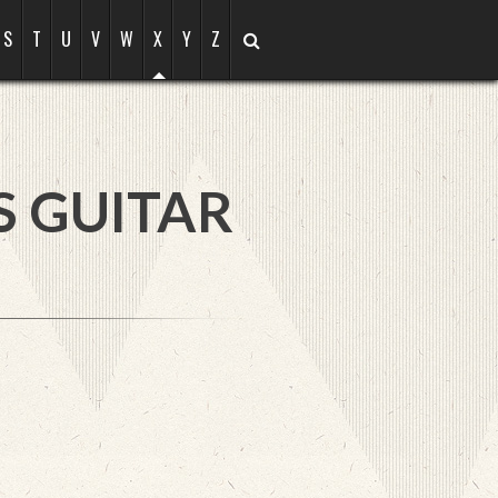
S
T
U
V
W
X
Y
Z
S GUITAR