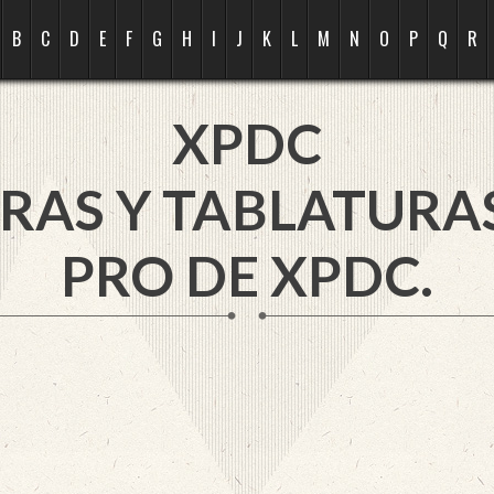
B
C
D
E
F
G
H
I
J
K
L
M
N
O
P
Q
R
XPDC
RAS Y TABLATURA
PRO DE XPDC.