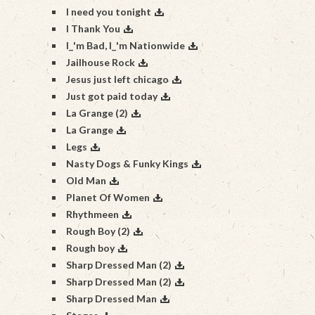
I need you tonight
I Thank You
I_'m Bad, I_'m Nationwide
Jailhouse Rock
Jesus just left chicago
Just got paid today
La Grange (2)
La Grange
Legs
Nasty Dogs & Funky Kings
Old Man
Planet Of Women
Rhythmeen
Rough Boy (2)
Rough boy
Sharp Dressed Man (2)
Sharp Dressed Man (2)
Sharp Dressed Man