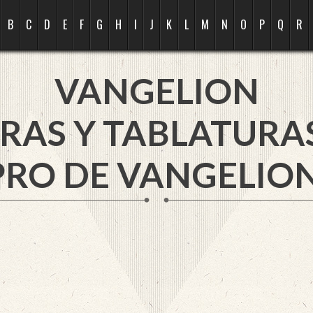
B
C
D
E
F
G
H
I
J
K
L
M
N
O
P
Q
R
VANGELION
RAS Y TABLATURA
PRO DE VANGELION