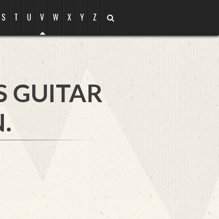
S
T
U
V
W
X
Y
Z
S GUITAR
.