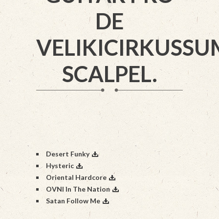
DE
VELIKICIRKUSSU
SCALPEL.
Desert Funky
Hysteric
Oriental Hardcore
OVNI In The Nation
Satan Follow Me