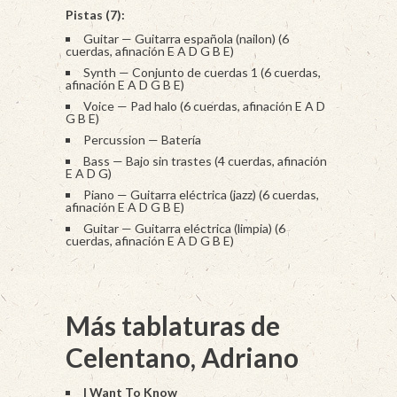
Pistas (7):
Guitar — Guitarra española (nailon) (6
cuerdas, afinación E A D G B E)
Synth — Conjunto de cuerdas 1 (6 cuerdas,
afinación E A D G B E)
Voice — Pad halo (6 cuerdas, afinación E A D
G B E)
Percussion — Batería
Bass — Bajo sin trastes (4 cuerdas, afinación
E A D G)
Piano — Guitarra eléctrica (jazz) (6 cuerdas,
afinación E A D G B E)
Guitar — Guitarra eléctrica (limpia) (6
cuerdas, afinación E A D G B E)
Más tablaturas de
Celentano, Adriano
I Want To Know