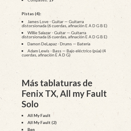
Pistas (4):
James Love - Guitar — Guitarra
distorsionada (6 cuerdas, afinación E A D G B E)
Willie Salazar - Guitar — Guitarra
distorsionada (6 cuerdas, afinación E A D G B E)
Damon DeLapaz - Drums — Batería
Adam Lewis - Bass — Bajo eléctrico (púa) (4
cuerdas, afinación E A D G)
Más tablaturas de
Fenix TX, All my Fault
Solo
All My Fault
All My Fault (2)
Ben