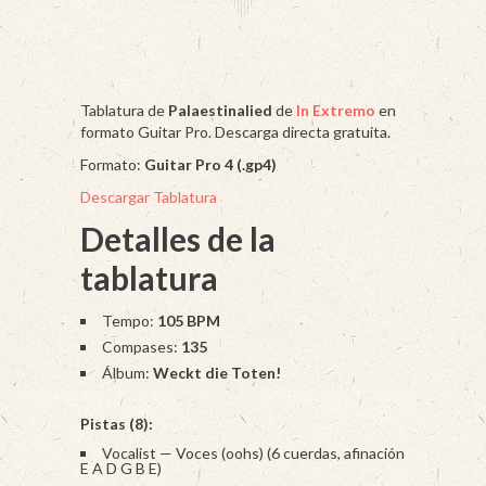
Tablatura de
Palaestinalied
de
In Extremo
en
formato Guitar Pro. Descarga directa gratuita.
Formato:
Guitar Pro 4 (.gp4)
Descargar Tablatura
Detalles de la
tablatura
Tempo:
105 BPM
Compases:
135
Álbum:
Weckt die Toten!
Pistas (8):
Vocalist — Voces (oohs) (6 cuerdas, afinación
E A D G B E)