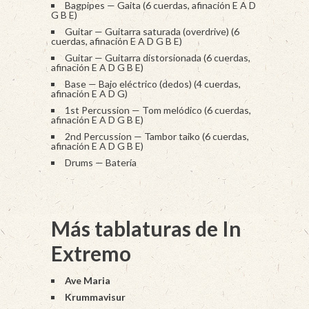
Bagpipes — Gaita (6 cuerdas, afinación E A D
G B E)
Guitar — Guitarra saturada (overdrive) (6
cuerdas, afinación E A D G B E)
Guitar — Guitarra distorsionada (6 cuerdas,
afinación E A D G B E)
Base — Bajo eléctrico (dedos) (4 cuerdas,
afinación E A D G)
1st Percussion — Tom melódico (6 cuerdas,
afinación E A D G B E)
2nd Percussion — Tambor taiko (6 cuerdas,
afinación E A D G B E)
Drums — Batería
Más tablaturas de In
Extremo
Ave Maria
Krummavisur