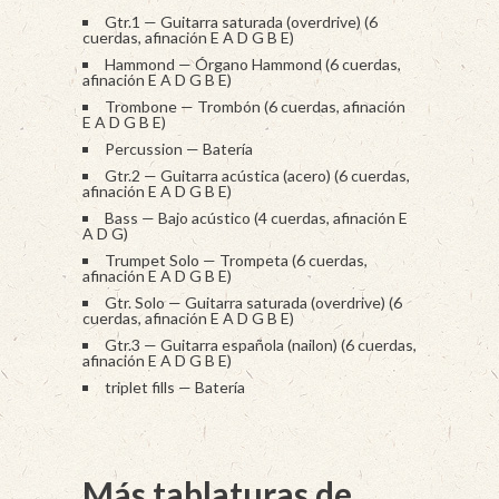
Gtr.1 — Guitarra saturada (overdrive) (6
cuerdas, afinación E A D G B E)
Hammond — Órgano Hammond (6 cuerdas,
afinación E A D G B E)
Trombone — Trombón (6 cuerdas, afinación
E A D G B E)
Percussion — Batería
Gtr.2 — Guitarra acústica (acero) (6 cuerdas,
afinación E A D G B E)
Bass — Bajo acústico (4 cuerdas, afinación E
A D G)
Trumpet Solo — Trompeta (6 cuerdas,
afinación E A D G B E)
Gtr. Solo — Guitarra saturada (overdrive) (6
cuerdas, afinación E A D G B E)
Gtr.3 — Guitarra española (nailon) (6 cuerdas,
afinación E A D G B E)
triplet fills — Batería
Más tablaturas de