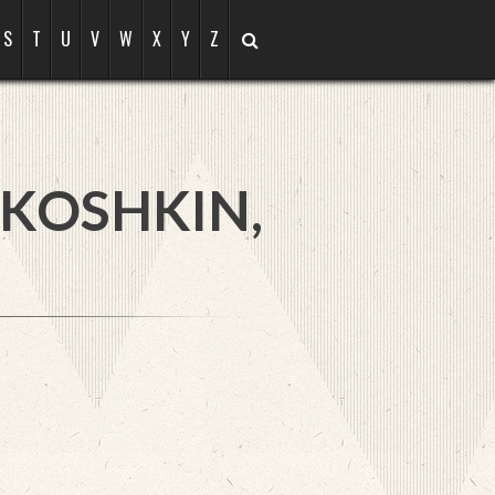
S
T
U
V
W
X
Y
Z
KOSHKIN,