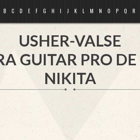
B
C
D
E
F
G
H
I
J
K
L
M
N
O
P
Q
R
USHER-VALSE
RA GUITAR PRO DE
NIKITA