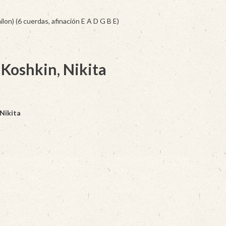
lon) (6 cuerdas, afinación E A D G B E)
 Koshkin, Nikita
 Nikita