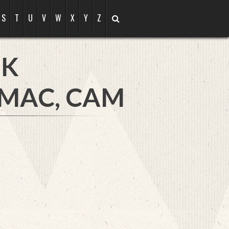
S
T
U
V
W
X
Y
Z
NK
MAC, CAM