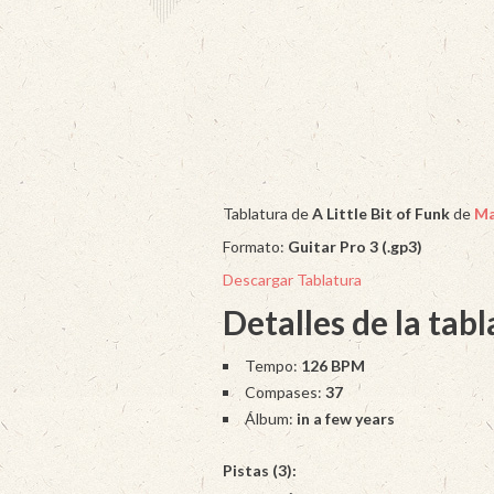
Tablatura de
A Little Bit of Funk
de
Ma
Formato:
Guitar Pro 3 (.gp3)
Descargar Tablatura
Detalles de la tab
Tempo:
126 BPM
Compases:
37
Álbum:
in a few years
Pistas (3):