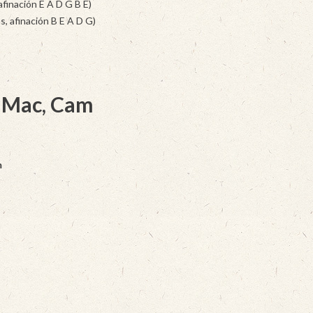
inación E A D G B E)
s, afinación B E A D G)
e Mac, Cam
m