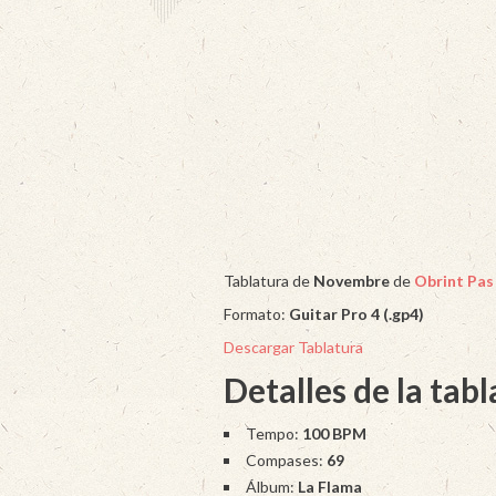
Tablatura de
Novembre
de
Obrint Pas
Formato:
Guitar Pro 4 (.gp4)
Descargar Tablatura
Detalles de la tab
Tempo:
100 BPM
Compases:
69
Álbum:
La Flama