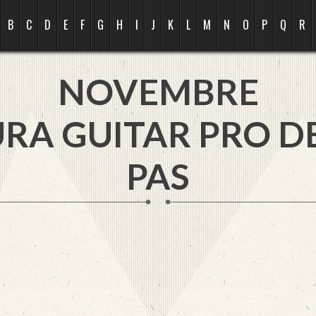
B
C
D
E
F
G
H
I
J
K
L
M
N
O
P
Q
R
NOVEMBRE
RA GUITAR PRO D
PAS