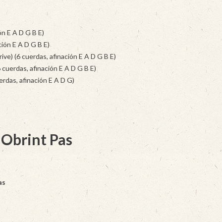
ón E A D G B E)
ción E A D G B E)
ive) (6 cuerdas, afinación E A D G B E)
 cuerdas, afinación E A D G B E)
erdas, afinación E A D G)
 Obrint Pas
as