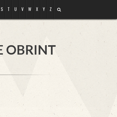
S
T
U
V
W
X
Y
Z
E
OBRINT