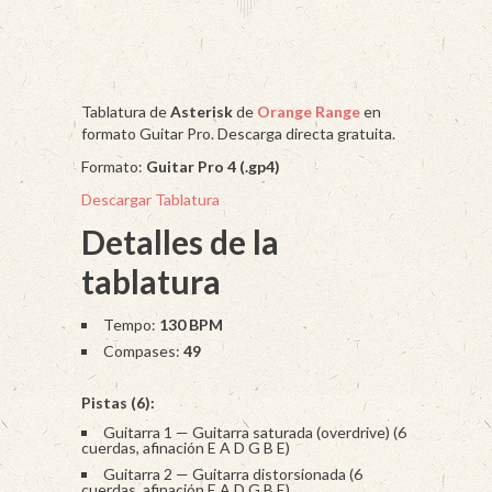
Tablatura de
Asterisk
de
Orange Range
en
formato Guitar Pro. Descarga directa gratuita.
Formato:
Guitar Pro 4 (.gp4)
Descargar Tablatura
Detalles de la
tablatura
Tempo:
130 BPM
Compases:
49
Pistas (6):
Guitarra 1 — Guitarra saturada (overdrive) (6
cuerdas, afinación E A D G B E)
Guitarra 2 — Guitarra distorsionada (6
cuerdas, afinación E A D G B E)