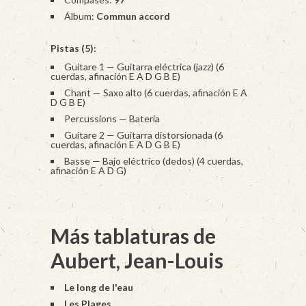
Álbum:
Commun accord
Pistas (5):
Guitare 1 — Guitarra eléctrica (jazz) (6
cuerdas, afinación E A D G B E)
Chant — Saxo alto (6 cuerdas, afinación E A
D G B E)
Percussions — Batería
Guitare 2 — Guitarra distorsionada (6
cuerdas, afinación E A D G B E)
Basse — Bajo eléctrico (dedos) (4 cuerdas,
afinación E A D G)
Más tablaturas de
Aubert, Jean-Louis
Le long de l'eau
Les Plages