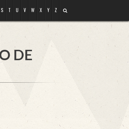
S
T
U
V
W
X
Y
Z
O DE