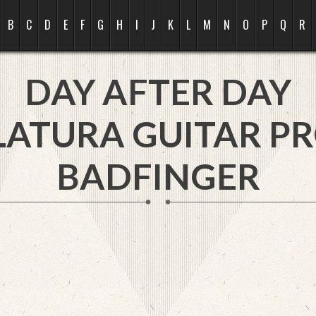
B
C
D
E
F
G
H
I
J
K
L
M
N
O
P
Q
R
DAY AFTER DAY
LATURA GUITAR PR
BADFINGER