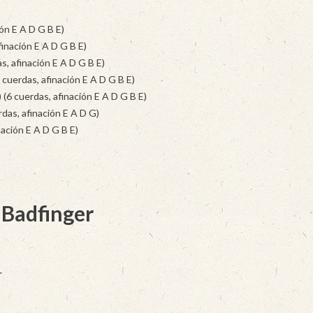
ión E A D G B E)
finación E A D G B E)
as, afinación E A D G B E)
 cuerdas, afinación E A D G B E)
 (6 cuerdas, afinación E A D G B E)
rdas, afinación E A D G)
nación E A D G B E)
 Badfinger
r