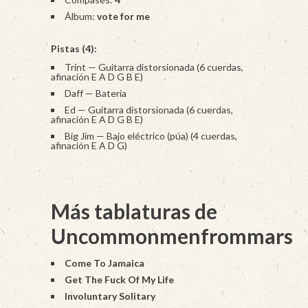
Álbum:
vote for me
Pistas (4):
Trint — Guitarra distorsionada (6 cuerdas,
afinación E A D G B E)
Daff — Batería
Ed — Guitarra distorsionada (6 cuerdas,
afinación E A D G B E)
Big Jim — Bajo eléctrico (púa) (4 cuerdas,
afinación E A D G)
Más tablaturas de
Uncommonmenfrommars
Come To Jamaica
Get The Fuck Of My Life
Involuntary Solitary