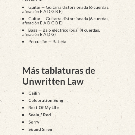
Guitar — Guitarra distorsionada (6 cuerdas,
afinación E A D G B E)
Guitar — Guitarra distorsionada (6 cuerdas,
afinación E A D G B E)
Bass — Bajo eléctrico (púa) (4 cuerdas,
afinación E A D G)
Percusión — Batería
Más tablaturas de
Unwritten Law
Cailin
Celebration Song
Rest Of My Life
Seein_' Red
Sorry
Sound Siren