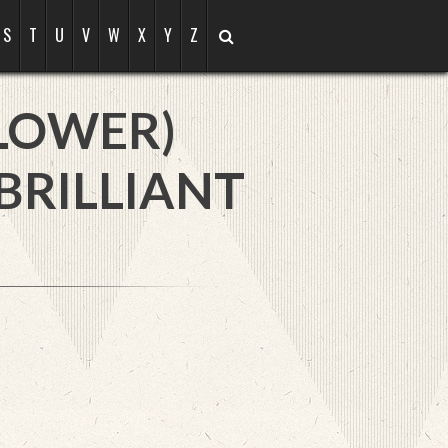
S
T
U
V
W
X
Y
Z
LOWER)
BRILLIANT