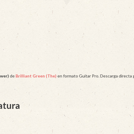
ower)
de
Brilliant Green (The)
en formato Guitar Pro. Descarga directa g
latura