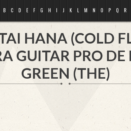
B
C
D
E
F
G
H
I
J
K
L
M
N
O
P
Q
R
TAI HANA (COLD F
A GUITAR PRO DE
GREEN (THE)