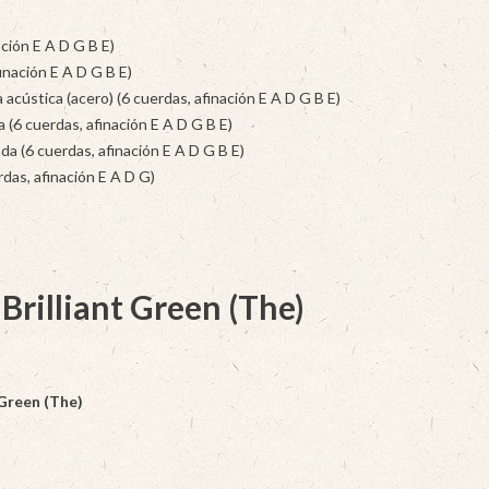
ación E A D G B E)
inación E A D G B E)
acústica (acero) (6 cuerdas, afinación E A D G B E)
 (6 cuerdas, afinación E A D G B E)
da (6 cuerdas, afinación E A D G B E)
rdas, afinación E A D G)
Brilliant Green (The)
 Green (The)